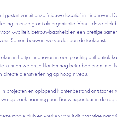
il gestart vanuit onze ‘nieuwe locatie’ in Eindhoven. 
eling in onze groei als organisatie. Vanuit deze plek b
n voor kwaliteit, betrouwbaarheid en een prettige sam
vers. Samen bouwen we verder aan de toekomst.
eken in hartje Eindhoven in een prachtig authentiek k
ie kunnen we onze klanten nog beter bedienen, met ko
 directe dienstverlening op hoog niveau.
in projecten en oplopend klantenbestand ontstaat er r
jn we op zoek naar nog een Bouwinspecteur in de regi
ij deze mooie club en werken vanuit dit prachtige pa