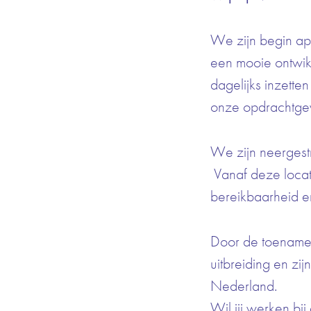
We zijn begin apr
een mooie ontwikk
dagelijks inzette
onze opdrachtge
We zijn neergestr
Vanaf deze locat
bereikbaarheid en
Door de toename 
uitbreiding en zi
Nederland.
Wil jij werken b