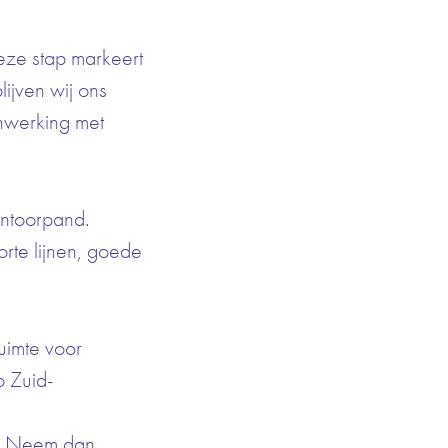
Deze stap markeert
lijven wij ons
enwerking met
antoorpand.
rte lijnen, goede
uimte voor
o Zuid-
nd? Neem dan